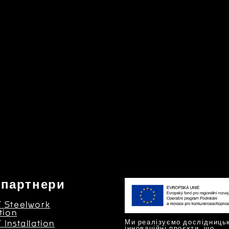
 партнери
 Steelwork
tion
Ми реалізуємо дослідницьк
Installation
інноваційні проєкти, що