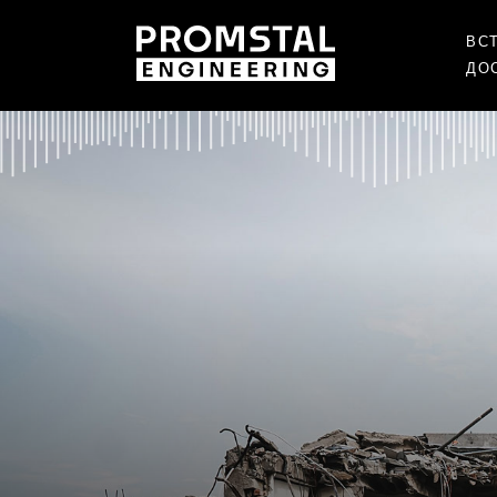
ВС
ДО