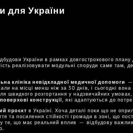
и для України
дбудови України в рамках довгострокового плану д
ть реалізовувати модульні споруди саме там, де 
ьна клініка невідкладної медичної допомоги
— 
брали на місці менш ніж за 30 днів, і сьогодні вон
для швидкого розгортання у надзвичайних умовах,
поверхові конструкції
, які адаптуються до потре
ий проєкт
в Україні. Хоча деталі поки що не опри
тя та посилення стійкості громади в зоні, що пос
д у те, що має реальний вплив — відбудову важлив
о.